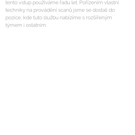
tento vstup používáme řadu let. Pořízením vlastní
techniky na provádění scanů jsme se dostali do
pozice, kde tuto službu nabízíme s rozšířeným
týmem i ostatním.
Tým je složen ze stavebních projektantů a profesionální
fotografky a jsou tím ideálně pokryty nabízené produkty.
Prostředkem pro zpracování jsou nám produkty
renomovaných značek Leica a Autodesk.
Jsme připraveni poskytnout vám nejen profesionální
servis, ale i poradenství. Níže jsou vypsány hlavní
poskytované služby. Neváhejte se na nás ale obrátit. I v
případě, kdy nenajdete přesně to, co hledáte.
NAŠE SLUŽBY